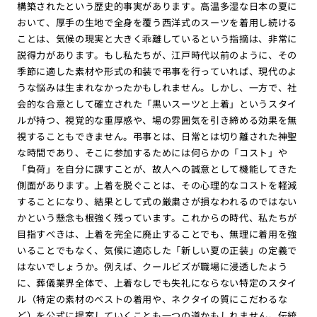
構築されたという歴史的事実があります。高温多湿な日本の夏に
おいて、厚手の生地で全身を覆う西洋式のスーツを着用し続ける
ことは、気候の現実と大きく乖離しているという指摘は、非常に
説得力があります。もし私たちが、江戸時代以前のように、その
季節に適した素材や形式の和装で弔事を行っていれば、現代のよ
うな悩みは生まれなかったかもしれません。しかし、一方で、社
会的な合意として確立された「黒いスーツと上着」というスタイ
ルが持つ、視覚的な重厚感や、場の雰囲気を引き締める効果を無
視することもできません。弔事とは、日常とは切り離された神聖
な時間であり、そこに参加するためには何らかの「コスト」や
「負荷」を自分に課すことが、故人への誠意として機能してきた
側面があります。上着を脱ぐことは、その心理的なコストを軽減
することになり、結果として式の厳粛さが損なわれるのではない
かという懸念も根強く残っています。これからの時代、私たちが
目指すべきは、上着を完全に廃止することでも、無理に着用を強
いることでもなく、気候に適応した「新しい夏の正装」の定義で
はないでしょうか。例えば、クールビズが職場に浸透したよう
に、葬儀業界全体で、上着なしでも失礼にならない特定のスタイ
ル（特定の素材のベストの着用や、ネクタイの質にこだわるな
ど）を公式に提案していくことも一つの道かもしれません。伝統