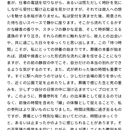
者が、仕事の電話を切りながら、あるいは慌ただしく時計を気に
しながら受付に駆け込む姿を見かけますが、それでは故人への想
いを馳せる余裕がありません。私は受付を済ませた後、用意され
た待ち合いスペースで静かに座ります。そこから流れてくるかす
かな線香の香りや、スタッフの静かな足音、そして時折聞こえる
遺族のすすり泣き。それらの断片に触れながら、故人との出会い
や、共に過ごした日々をゆっくりと思い出します。この「待つ時
間」こそが、私にとっての供養の始まりです。葬儀の本番が始ま
れば、読経や焼香といった形式的な流れに身を任せることになり
ますが、その前の静寂の中でこそ、自分だけの本当の別れができ
るような気がするのです。また、式が終わった後の時間も重要で
す。すぐに駅へ向かうのではなく、少しだけ会場の周りを歩いた
り、近くの公園で足を止めたりします。葬儀で感じた生と死の重
みを、少しずつ自分の日常の中に溶け込ませていくプロセスで
す。このように、葬儀参列を「点」の出来事として捉えるのでは
なく、前後の時間を含めた「線」の体験として捉えることで、私
の参列はより深いものになりました。時間は残酷に過ぎ去るもの
ですが、葬儀という特別な場においてだけは、時間はゆっくり
と、あるいは止まったかのように感じられることがあります。そ
の不思議な感覚を大切にしながら、故人が遺してくれた教訓を反