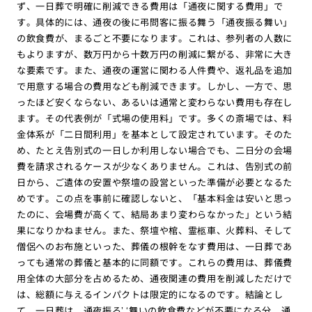
ず、一日葬で明確に削減できる費用は「通夜に関する費用」で
す。具体的には、通夜の後に弔問客に振る舞う「通夜振る舞い」
の飲食費が、まるごと不要になります。これは、参列者の人数に
もよりますが、数万円から十数万円の削減に繋がる、非常に大き
な要素です。また、通夜の運営に関わる人件費や、返礼品を追加
で用意する場合の費用なども削減できます。しかし、一方で、思
ったほど安くならない、あるいは通常と変わらない費用も存在し
ます。その代表例が「式場の使用料」です。多くの斎場では、料
金体系が「二日間利用」を基本として設定されています。そのた
め、たとえ告別式の一日しか利用しない場合でも、二日分の会場
費を請求されるケースが少なくありません。これは、告別式の前
日から、ご遺体の安置や祭壇の設営といった準備が必要となるた
めです。この点を事前に確認しないと、「基本料金は安いと思っ
たのに、会場費が高くて、結局あまり変わらなかった」という結
果になりかねません。また、祭壇や棺、霊柩車、火葬料、そして
僧侶へのお布施といった、葬儀の根幹をなす費用は、一日葬であ
っても通常の葬儀と基本的に同額です。これらの費用は、葬儀費
用全体の大部分を占めるため、通夜関連の費用を削減しただけで
は、総額に与えるインパクトは限定的になるのです。結論とし
て、一日葬は、通夜振る’ ‘舞いの飲食費などが不要になる分、通