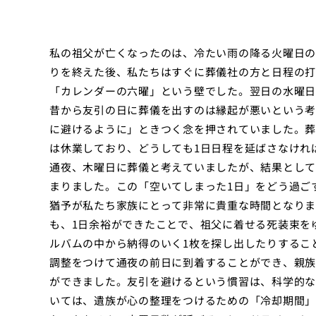
私の祖父が亡くなったのは、冷たい雨の降る火曜日の
りを終えた後、私たちはすぐに葬儀社の方と日程の打
「カレンダーの六曜」という壁でした。翌日の水曜日
昔から友引の日に葬儀を出すのは縁起が悪いという考
に避けるように」ときつく念を押されていました。葬
は休業しており、どうしても1日日程を延ばさなけれ
通夜、木曜日に葬儀と考えていましたが、結果として
まりました。この「空いてしまった1日」をどう過ご
猶予が私たち家族にとって非常に貴重な時間となりま
も、1日余裕ができたことで、祖父に着せる死装束を
ルバムの中から納得のいく1枚を探し出したりするこ
調整をつけて通夜の前日に到着することができ、親族
ができました。友引を避けるという慣習は、科学的な
いては、遺族が心の整理をつけるための「冷却期間」