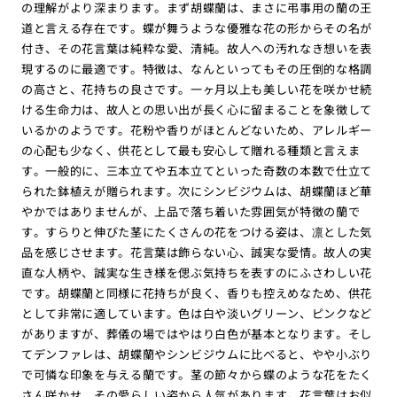
の理解がより深まります。まず胡蝶蘭は、まさに弔事用の蘭の王
道と言える存在です。蝶が舞うような優雅な花の形からその名が
付き、その花言葉は純粋な愛、清純。故人への汚れなき想いを表
現するのに最適です。特徴は、なんといってもその圧倒的な格調
の高さと、花持ちの良さです。一ヶ月以上も美しい花を咲かせ続
ける生命力は、故人との思い出が長く心に留まることを象徴して
いるかのようです。花粉や香りがほとんどないため、アレルギー
の心配も少なく、供花として最も安心して贈れる種類と言えま
す。一般的に、三本立てや五本立てといった奇数の本数で仕立て
られた鉢植えが贈られます。次にシンビジウムは、胡蝶蘭ほど華
やかではありませんが、上品で落ち着いた雰囲気が特徴の蘭で
す。すらりと伸びた茎にたくさんの花をつける姿は、凛とした気
品を感じさせます。花言葉は飾らない心、誠実な愛情。故人の実
直な人柄や、誠実な生き様を偲ぶ気持ちを表すのにふさわしい花
です。胡蝶蘭と同様に花持ちが良く、香りも控えめなため、供花
として非常に適しています。色は白や淡いグリーン、ピンクなど
がありますが、葬儀の場ではやはり白色が基本となります。そし
てデンファレは、胡蝶蘭やシンビジウムに比べると、やや小ぶり
で可憐な印象を与える蘭です。茎の節々から蝶のような花をたく
さん咲かせ、その愛らしい姿から人気があります。花言葉はお似