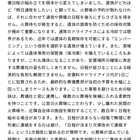
儀日程の組み立てを根本から変えてしまいました。遺族がどれほ
ど「明日通夜をしたい」と願っても、火葬場の予約が取れなけれ
ば、それに合わせて通夜や葬儀の日程を後ろにずらさざるを得ま
せん。火葬待ちが発生すると、遺体の腐敗を防ぐための保存対策
が極めて重要になります。通常のドライアイスによる冷却では限
界があるため、近年では遺体の長期保存を可能にする「エンバー
ミング」という技術を選択する遺族が増えています。また、斎場
によっては遺体専用の保管庫（保冷庫）を備えているところもあ
りますが、これも満床になることがあり、安置場所の確保に奔走
する葬儀社の姿も珍しくありません。日程が延びることによる経
済的な負担も無視できません。安置料やドライアイス代が1日ご
とに加算されるため、最終的な葬儀費用が当初の予算を大幅に上
回ってしまうケースもあります。こうした事態を避けるための秘
訣は、葬儀社と密に連携し、複数の火葬場を候補に入れる柔軟性
を持つことです。公営の火葬場にこだわらず、少し離れた民間の
火葬場や、近隣自治体の施設を検討することで、数日早く日程を
組める場合があります。また、日程が決まらない段階で無理に参
列者に連絡をするのは避け、「日程が決まり次第改めて連絡す
る」という1次報告に留めるのが賢明です。火葬場が混んでいる
時期は、冬場の乾燥した季節や、年末年始明けなどに集中する傾